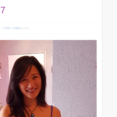
57
1769 × 3444
pixels